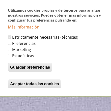
Pasar
al
Utilizamos cookies propias y de terceros para analizar
contenido
nuestros servicios. Puedes obtener más información y
configurar tus preferencias pulsando en:
principal
Más información
Estrictamente necesarias (técnicas)
Preferencias
Marketing
Estadísticas
Guardar preferencias
Aceptar todas las cookies
Rechazar el consentimiento